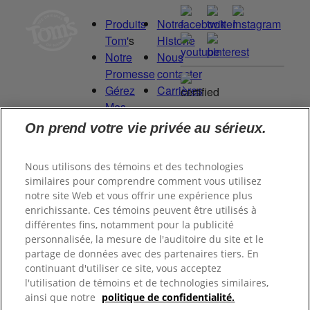
Produits
Notre
Tom'
s
Historie
Notre
Nous
Promesse
contacter
Gérez
Carrières
Mes
Committed to
Droits
On prend votre vie privée au sérieux.
being a Force
de
for Good.
Données
Nous utilisons des témoins et des technologies
Proud to be a
similaires pour comprendre comment vous utilisez
Certified B
notre site Web et vous offrir une expérience plus
Corporation®.
enrichissante. Ces témoins peuvent être utilisés à
différentes fins, notamment pour la publicité
personnalisée, la mesure de l'auditoire du site et le
©
2026
Tom's of Maine, Inc.
partage de données avec des partenaires tiers. En
continuant d'utiliser ce site, vous acceptez
l'utilisation de témoins et de technologies similaires,
Politique de
ainsi que notre
politique de confidentialité.
confidentialité