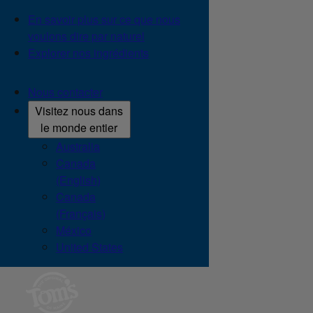
En savoir plus sur ce que nous
voulons dire par naturel
Explorer nos ingrédients
Nous contacter
Visitez nous dans
le monde entier
Australia
Canada
(English)
Canada
(Français)
México
United States