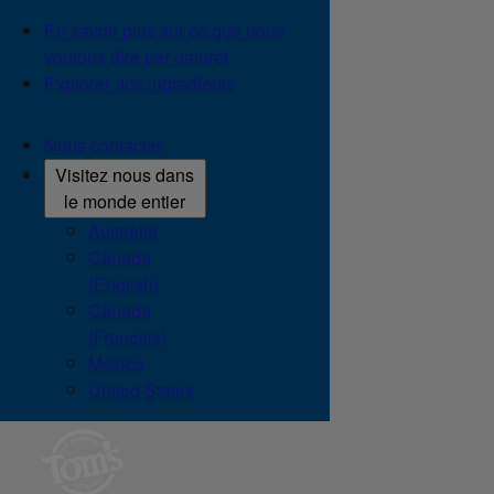
En savoir plus sur ce que nous
voulons dire par naturel
Explorer nos ingrédients
Nous contacter
Visitez nous dans
le monde entier
Australia
Canada
(English)
Canada
(Français)
México
United States