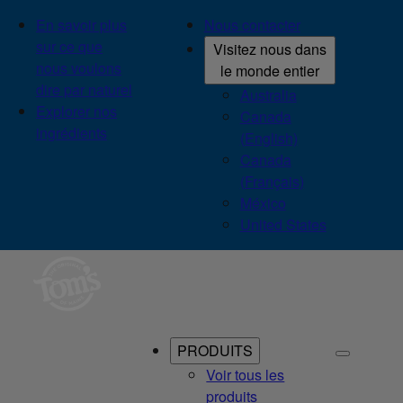
En savoir plus
Nous contacter
sur ce que
Visitez nous dans
nous voulons
le monde entier
dire par naturel
Australia
Explorer nos
Canada
ingrédients
(English)
Canada
(Français)
México
United States
PRODUITS
Voir tous les
produits