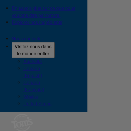
En savoir plus sur ce que nous
voulons dire par naturel
Explorer nos ingrédients
Nous contacter
Visitez nous dans
le monde entier
Australia
Canada
(English)
Canada
(Français)
México
United States