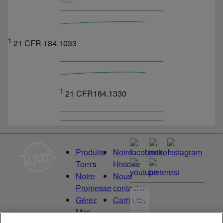
1
21 CFR 184.1033
1
21 CFR184.1330
Produits
Notre
Tom'
s
Historie
Notre
Nous
Promesse
contacter
Gérez
Carrières
Mes