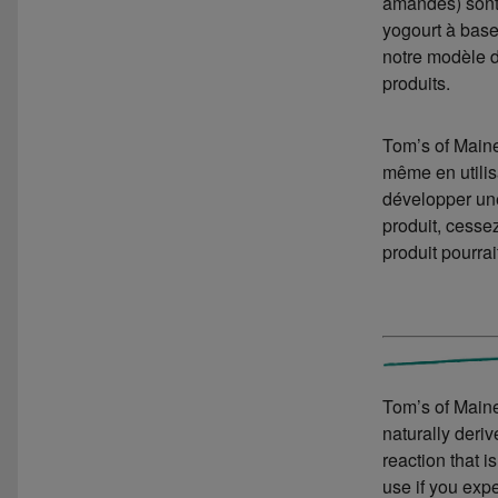
amandes) sont 
yogourt à base
notre modèle d
produits.
Tom’s of Maine
même en utilis
développer une
produit, cessez
produit pourrai
Tom’s of Maine
naturally deri
reaction that i
use if you expe