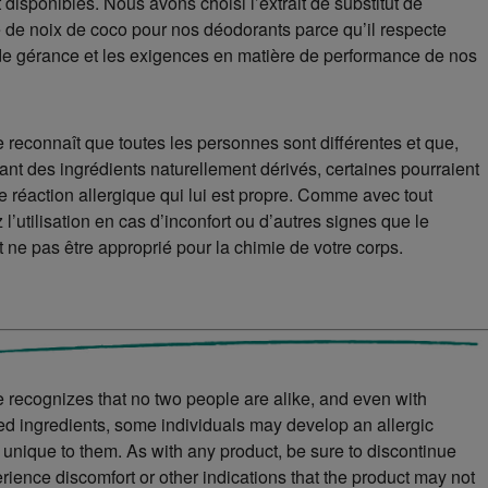
disponibles. Nous avons choisi l’extrait de substitut de
 de noix de coco pour nos déodorants parce qu’il respecte
e gérance et les exigences en matière de performance de nos
 reconnaît que toutes les personnes sont différentes et que,
ant des ingrédients naturellement dérivés, certaines pourraient
 réaction allergique qui lui est propre. Comme avec tout
 l’utilisation en cas d’inconfort ou d’autres signes que le
t ne pas être approprié pour la chimie de votre corps.
 recognizes that no two people are alike, and even with
ved ingredients, some individuals may develop an allergic
s unique to them. As with any product, be sure to discontinue
rience discomfort or other indications that the product may not