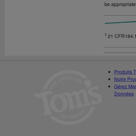
be appropriate
1
21 CFR184.
Produits 
Notre Pr
Gérez Mes
Données