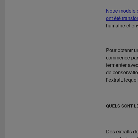
Notre modèle 
ont été transf
humaine et en
Pour obtenir u
commence par b
fermenter avec
de conservation
l’extrait, lequ
QUELS SONT L
Des extraits de