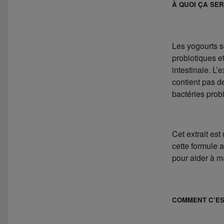
À QUOI ÇA SER
Les yogourts 
probiotiques et
intestinale. L’
contient pas de
bactéries prob
Cet extrait es
cette formule 
pour aider à ma
COMMENT C’ES