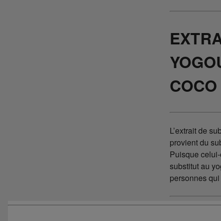
EXTRA
YOGOU
COCO
L’extrait de su
provient du su
Puisque celui-c
substitut au yo
personnes qui s