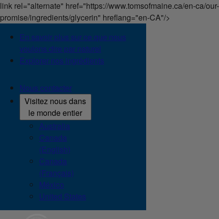
link rel="alternate" href="https://www.tomsofmaine.ca/en-ca/our-
promise/ingredients/glycerin" hreflang="en-CA"/>
En savoir plus sur ce que nous
voulons dire par naturel
Explorer nos ingrédients
Nous contacter
Visitez nous dans
le monde entier
Australia
Canada
(English)
Canada
(Français)
México
United States