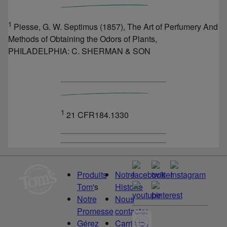
1
Piesse, G. W. Septimus (1857), The Art of Perfumery And
Methods of Obtaining the Odors of Plants,
PHILADELPHIA: C. SHERMAN & SON
1
21 CFR184.1330
Produits
Notre
Tom'
s
Historie
Notre
Nous
Promesse
contacter
Gérez
Carrières