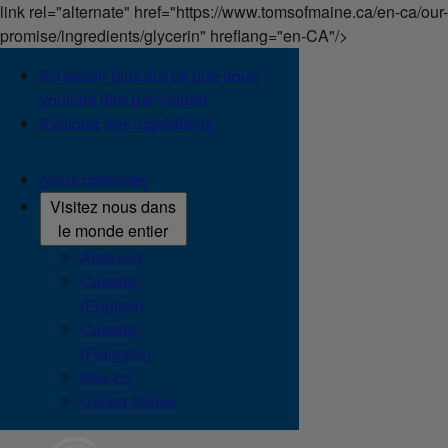
link rel="alternate" href="https://www.tomsofmaine.ca/en-ca/our-
promise/ingredients/glycerin" hreflang="en-CA"/>
En savoir plus sur ce que nous
voulons dire par naturel
Explorer nos ingrédients
Nous contacter
Visitez nous dans
le monde entier
Australia
Canada
(English)
Canada
(Français)
México
United States