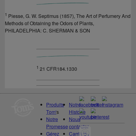
1
Piesse, G. W. Septimus (1857), The Art of Perfumery And
Methods of Obtaining the Odors of Plants,
PHILADELPHIA: C. SHERMAN & SON
1
21 CFR184.1330
Produits
Notre
Tom'
s
Historie
Notre
Nous
Promesse
contacter
Gérez
Carrières