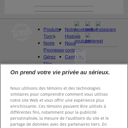
Produits
Notre
Tom'
s
Historie
Notre
Nous
Promesse
contacter
Gérez
Carrières
Mes
Droits
On prend votre vie privée au sérieux.
Committed to
de
being a Force
Données
for Good.
Nous utilisons des témoins et des technologies
Proud to be a
similaires pour comprendre comment vous utilisez
notre site Web et vous offrir une expérience plus
Certified B
enrichissante. Ces témoins peuvent être utilisés à
Corporation®.
différentes fins, notamment pour la publicité
personnalisée, la mesure de l'auditoire du site et le
partage de données avec des partenaires tiers. En