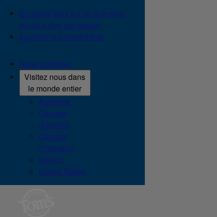
En savoir plus sur ce que nous
voulons dire par naturel
Explorer nos ingrédients
Nous contacter
Visitez nous dans
le monde entier
Australia
Canada
(English)
Canada
(Français)
México
United States