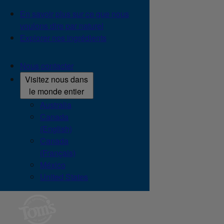
En savoir plus sur ce que nous
voulons dire par naturel
Explorer nos ingrédients
Nous contacter
Visitez nous dans
le monde entier
Australia
Canada
(English)
Canada
(Français)
México
United States