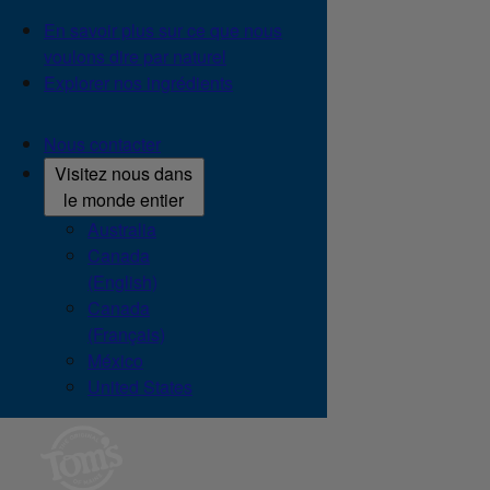
En savoir plus sur ce que nous
voulons dire par naturel
Explorer nos ingrédients
Nous contacter
Visitez nous dans
le monde entier
Australia
Canada
(English)
Canada
(Français)
México
United States