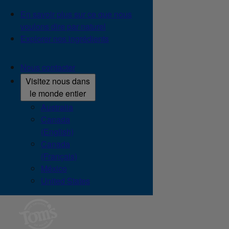
En savoir plus sur ce que nous
voulons dire par naturel
Explorer nos ingrédients
Nous contacter
Visitez nous dans
le monde entier
Australia
Canada
(English)
Canada
(Français)
México
United States