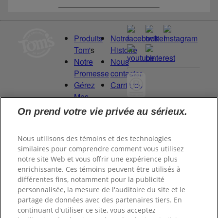
Produits
Notre
Tom'
s
Historie
Notre
Nous
Promesse
contacter
Gérez
Carrières
Mes
Droits
On prend votre vie privée au sérieux.
Committed to
de
being a Force
Données
for Good.
Nous utilisons des témoins et des technologies
Proud to be a
similaires pour comprendre comment vous utilisez
notre site Web et vous offrir une expérience plus
Certified B
enrichissante. Ces témoins peuvent être utilisés à
Corporation®.
différentes fins, notamment pour la publicité
personnalisée, la mesure de l'auditoire du site et le
partage de données avec des partenaires tiers. En
©
2026
Tom's of Maine, Inc.
continuant d'utiliser ce site, vous acceptez