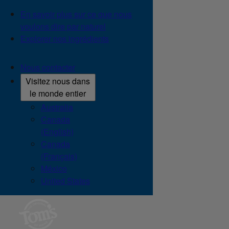
En savoir plus sur ce que nous
voulons dire par naturel
Explorer nos ingrédients
Nous contacter
Visitez nous dans
le monde entier
Australia
Canada
(English)
Canada
(Français)
México
United States