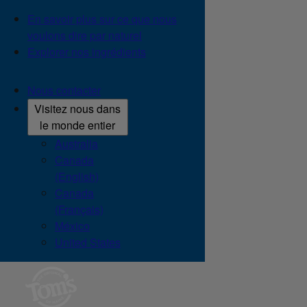
En savoir plus sur ce que nous
voulons dire par naturel
Explorer nos ingrédients
Nous contacter
Visitez nous dans
le monde entier
Australia
Canada
(English)
Canada
(Français)
México
United States