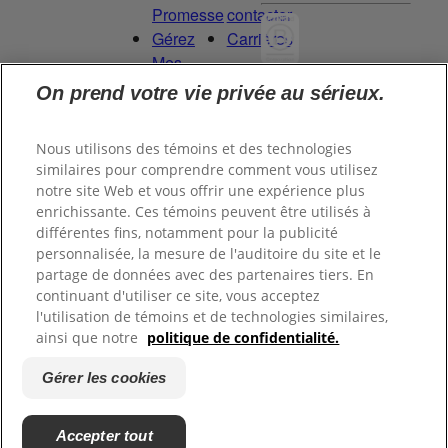
Promesse
contacter
Gérez
Carrières
Mes
Droits
On prend votre vie privée au sérieux.
Committed to
de
being a Force
Données
for Good.
Nous utilisons des témoins et des technologies
Proud to be a
similaires pour comprendre comment vous utilisez
notre site Web et vous offrir une expérience plus
Certified B
enrichissante. Ces témoins peuvent être utilisés à
Corporation®.
différentes fins, notamment pour la publicité
personnalisée, la mesure de l'auditoire du site et le
partage de données avec des partenaires tiers. En
©
2026
Tom's of Maine, Inc.
continuant d'utiliser ce site, vous acceptez
l'utilisation de témoins et de technologies similaires,
ainsi que notre
politique de confidentialité.
Politique de
confidentialité
Gérer les cookies
Conditions d’utilisation
Terms of Use
Accepter tout
Gérer les cookies