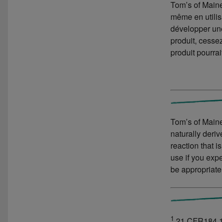
Tom’s of Maine
même en utilis
développer une
produit, cessez
produit pourrai
Tom’s of Maine
naturally deri
reaction that i
use if you expe
be appropriate
1
21 CFR184.