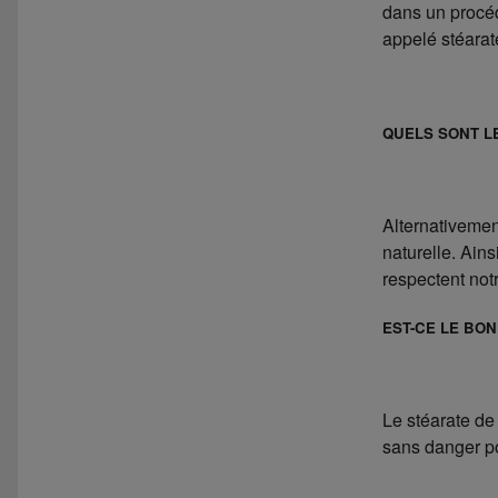
dans un procéd
appelé stéarat
QUELS SONT L
Alternativemen
naturelle. Ain
respectent not
EST-CE LE BON
Le stéarate d
sans danger po