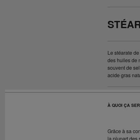
STÉAR
Le stéarate de
des huiles de 
souvent de sel
acide gras natu
À QUOI ÇA SER
Grâce à sa con
la plupart de