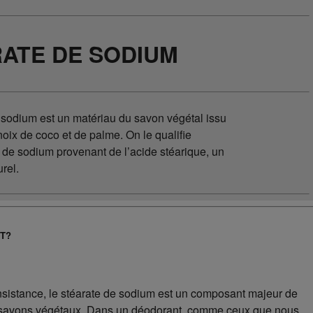
ATE DE SODIUM
 sodium est un matériau du savon végétal issu
noix de coco et de palme. On le qualifie
 de sodium provenant de l’acide stéarique, un
rel.
T?
sistance, le stéarate de sodium est un composant majeur de
s savons végétaux. Dans un déodorant, comme ceux que nous