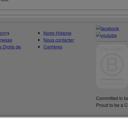
Tom'
s
Notre Historie
omesse
Nous contacter
 Droits de
Carrières
Committed to be
Proud to be a C