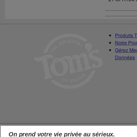
Produits 
Notre Pr
Gérez Mes
Données
On prend votre vie privée au sérieux.
©
2026
Tom's of Maine, Inc.