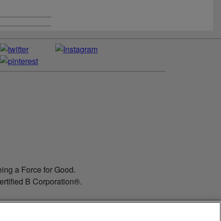
ing a Force for Good.
ertified B Corporation®.