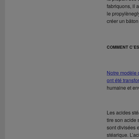
fabriquons, il
le propylènegly
créer un bâton
COMMENT C’ES
Notre modèle 
ont été transf
humaine et en
Les acides sté
tire son acide
sont divisées e
stéarique. L’a