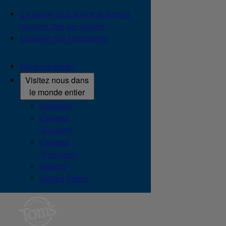
En savoir plus sur ce que nous
voulons dire par naturel
Explorer nos ingrédients
Nous contacter
Visitez nous dans
le monde entier
Australia
Canada
(English)
Canada
(Français)
México
United States