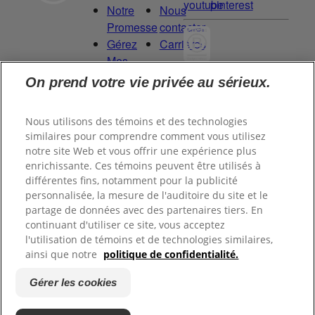
Notre
Nous
Promesse
contacter
Gérez
Carrières
Mes
Droits
On prend votre vie privée au sérieux.
Committed to
de
being a Force
Données
for Good.
Nous utilisons des témoins et des technologies
Proud to be a
similaires pour comprendre comment vous utilisez
notre site Web et vous offrir une expérience plus
Certified B
enrichissante. Ces témoins peuvent être utilisés à
Corporation®.
différentes fins, notamment pour la publicité
personnalisée, la mesure de l'auditoire du site et le
partage de données avec des partenaires tiers. En
©
2026
Tom's of Maine, Inc.
continuant d'utiliser ce site, vous acceptez
l'utilisation de témoins et de technologies similaires,
ainsi que notre
politique de confidentialité.
Politique de
confidentialité
Gérer les cookies
Conditions d’utilisation
Terms of Use