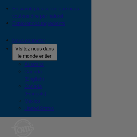
En savoir plus sur ce que nous
voulons dire par naturel
Explorer nos ingrédients
Nous contacter
Visitez nous dans
le monde entier
Australia
Canada
(English)
Canada
(Français)
México
United States