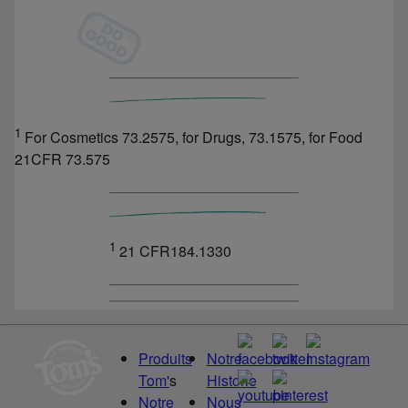
1
For Cosmetics 73.2575, for Drugs, 73.1575, for Food
21CFR 73.575
1
21 CFR184.1330
Produits
Notre
Tom'
s
Historie
Notre
Nous