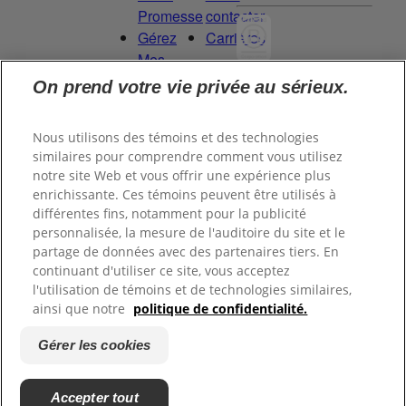
Promesse
contacter
Gérez
Carrières
Mes
Droits
On prend votre vie privée au sérieux.
Committed to
de
being a Force
Données
for Good.
Nous utilisons des témoins et des technologies
Proud to be a
similaires pour comprendre comment vous utilisez
notre site Web et vous offrir une expérience plus
Certified B
enrichissante. Ces témoins peuvent être utilisés à
Corporation®.
différentes fins, notamment pour la publicité
personnalisée, la mesure de l'auditoire du site et le
partage de données avec des partenaires tiers. En
©
2026
Tom's of Maine, Inc.
continuant d'utiliser ce site, vous acceptez
l'utilisation de témoins et de technologies similaires,
ainsi que notre
politique de confidentialité.
Politique de
confidentialité
Gérer les cookies
Conditions d’utilisation
Terms of Use
Accepter tout
Gérer les cookies