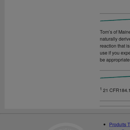
Tom’s of Maine
naturally deri
reaction that i
use if you expe
be appropriate
1
21 CFR184.
Produits 