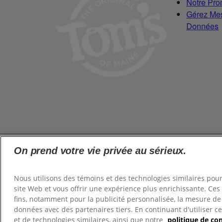
Notre Pr
Gérez Mes
Données
On prend votre vie privée au sérieux.
©
2026
Tom's of Maine, Inc.
Nous utilisons des témoins et des technologies similaires po
Politique de confidentialité
site Web et vous offrir une expérience plus enrichissante. Ces 
Conditions d’utilisation
fins, notamment pour la publicité personnalisée, la mesure de l
Terms of Use
données avec des partenaires tiers. En continuant d'utiliser ce 
Gérer les cookies
et de technologies similaires, ainsi que notre
politique de con