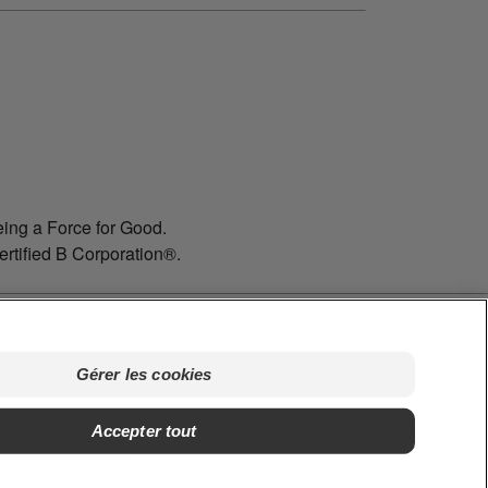
ing a Force for Good.
ertified B Corporation®.
Gérer les cookies
Accepter tout