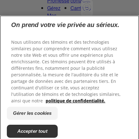
Promesse
contacter
Gérez
Carrières
Mes
Droits
On prend votre vie privée au sérieux.
Committed to
de
being a Force
Données
for Good.
Nous utilisons des témoins et des technologies
Proud to be a
similaires pour comprendre comment vous utilisez
notre site Web et vous offrir une expérience plus
Certified B
enrichissante. Ces témoins peuvent être utilisés à
Corporation®.
différentes fins, notamment pour la publicité
personnalisée, la mesure de l'auditoire du site et le
partage de données avec des partenaires tiers. En
©
2026
Tom's of Maine, Inc.
continuant d'utiliser ce site, vous acceptez
l'utilisation de témoins et de technologies similaires,
ainsi que notre
politique de confidentialité.
Politique de
confidentialité
Gérer les cookies
Conditions d’utilisation
Terms of Use
Accepter tout
Gérer les cookies