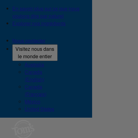
En savoir plus sur ce que nous
voulons dire par naturel
Explorer nos ingrédients
Nous contacter
Visitez nous dans
le monde entier
Australia
Canada
(English)
Canada
(Français)
México
United States