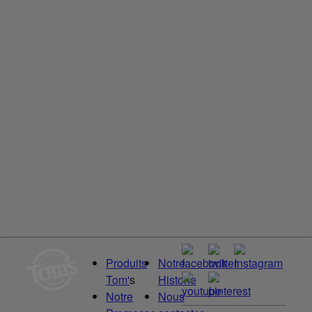
Déodorant naturel sans aluminium Rose Vanilla
En savoir plus
Déodorant
Déodorant Mountain Spring
Déodorant naturel pour hommes et femmes Tom’s of
Maine Source de la montagne, sans aluminium
En savoir plus
Produits
Notre
Tom'
s
Historie
Notre
Nous