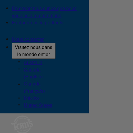
En savoir plus sur ce que nous
voulons dire par naturel
Explorer nos ingrédients
Nous contacter
Visitez nous dans
le monde entier
Australia
Canada
(English)
Canada
(Français)
México
United States