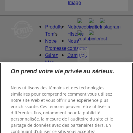
image
Produits
Notre
Tom'
s
Historie
Notre
Nous
Promesse
contacter
Gérez
Carrières
Mes
Droits
On prend votre vie privée au sérieux.
Committed to
de
being a Force
Données
for Good.
Nous utilisons des témoins et des technologies
Proud to be a
similaires pour comprendre comment vous utilisez
notre site Web et vous offrir une expérience plus
Certified B
enrichissante. Ces témoins peuvent être utilisés à
Corporation®.
différentes fins, notamment pour la publicité
personnalisée, la mesure de l'auditoire du site et le
partage de données avec des partenaires tiers. En
©
2026
Tom's of Maine, Inc.
continuant d'utiliser ce site, vous acceptez