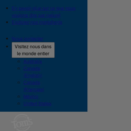
En savoir plus sur ce que nous
voulons dire par naturel
Explorer nos ingrédients
Nous contacter
Visitez nous dans
le monde entier
Australia
Canada
(English)
Canada
(Français)
México
United States