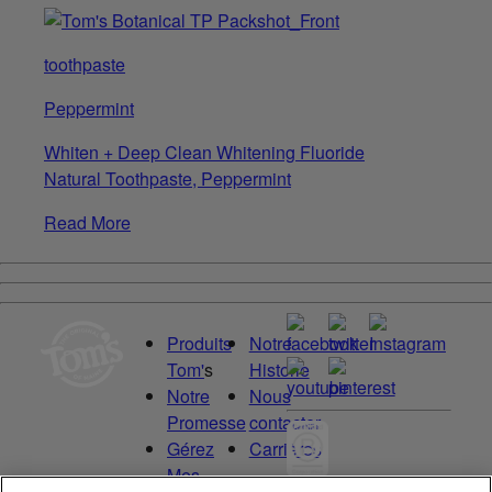
toothpaste
Peppermint
Whiten + Deep Clean Whitening Fluoride
Natural Toothpaste, Peppermint
Read More
Produits
Notre
Tom'
s
Historie
Notre
Nous
Promesse
contacter
Gérez
Carrières
Mes