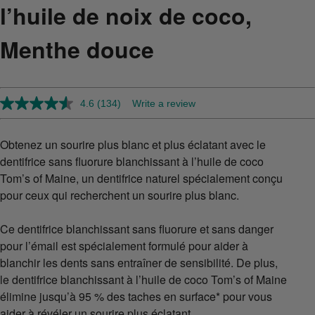
l’huile de noix de coco,
Menthe douce
4.6
(134)
Write a review
Read
134
Reviews.
Same
Obtenez un sourire plus blanc et plus éclatant avec le
page
dentifrice sans fluorure blanchissant à l’huile de coco
link.
Tom’s of Maine, un dentifrice naturel spécialement conçu
pour ceux qui recherchent un sourire plus blanc.
Ce dentifrice blanchissant sans fluorure et sans danger
pour l’émail est spécialement formulé pour aider à
blanchir les dents sans entraîner de sensibilité. De plus,
le dentifrice blanchissant à l’huile de coco Tom’s of Maine
élimine jusqu’à 95 % des taches en surface* pour vous
aider à révéler un sourire plus éclatant.