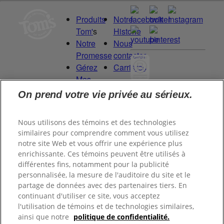
Produits
Notre
Tom'
s
Historie
Notre
Nous
Promesse
contacter
Gérez
Carrières
Mes
Droits
On prend votre vie privée au sérieux.
Committed to
de
being a Force
Données
for Good.
Nous utilisons des témoins et des technologies
Proud to be a
similaires pour comprendre comment vous utilisez
notre site Web et vous offrir une expérience plus
Certified B
enrichissante. Ces témoins peuvent être utilisés à
Corporation®.
différentes fins, notamment pour la publicité
personnalisée, la mesure de l'auditoire du site et le
partage de données avec des partenaires tiers. En
©
2026
Tom's of Maine, Inc.
continuant d'utiliser ce site, vous acceptez
l'utilisation de témoins et de technologies similaires,
ainsi que notre
politique de confidentialité.
Politique de