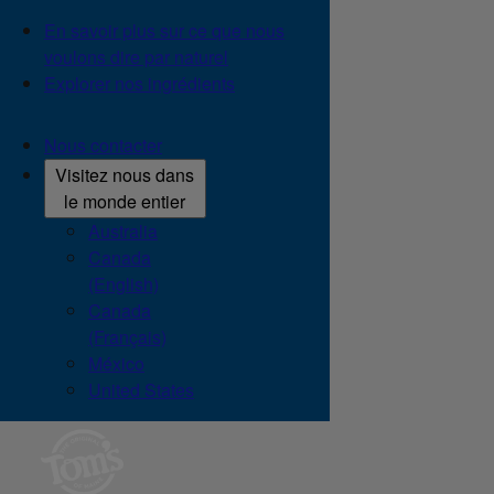
En savoir plus sur ce que nous
voulons dire par naturel
Explorer nos ingrédients
Nous contacter
Visitez nous dans
le monde entier
Australia
Canada
(English)
Canada
(Français)
México
United States