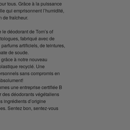
our tous. Grâce à la puissance
lle qui emprisonnent l’humidité,
 de fraîcheur.
e le déodorant de Tom’s of
atologues, fabriqué avec de
parfums artificiels, de teintures,
nate de soude.
t grâce à notre nouveau
plastique recyclé. Une
personnels sans compromis en
absolument!
es une entreprise certifiée B
r des déodorants végétaliens
s ingrédients d’origine
aces. Sentez bon, sentez-vous